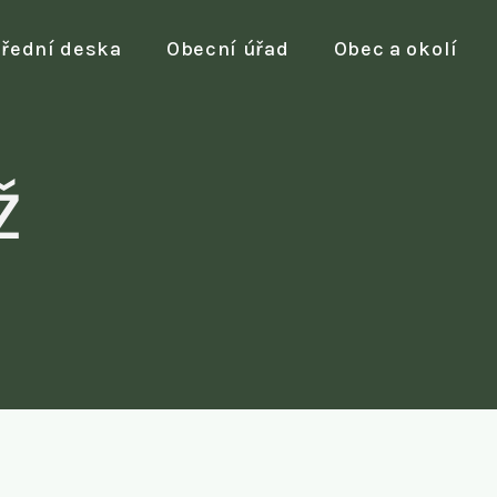
Obecní úřad
Obec a okolí
řední deska
ž