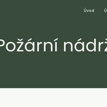
Úvod
Ú
Požární nádr